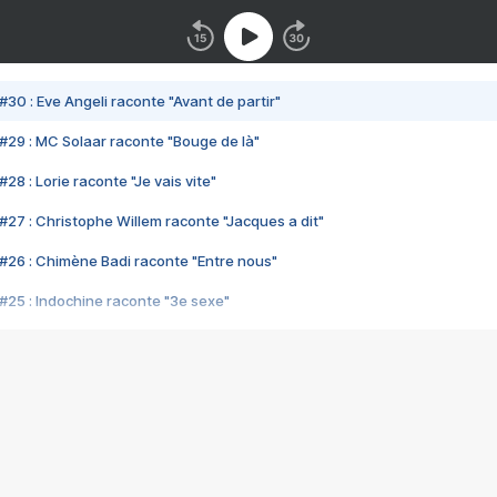
#30 : Eve Angeli raconte "Avant de partir"
#29 : MC Solaar raconte "Bouge de là"
28 : Lorie raconte "Je vais vite"
#27 : Christophe Willem raconte "Jacques a dit"
#26 : Chimène Badi raconte "Entre nous"
#25 : Indochine raconte "3e sexe"
#24 : Zaho raconte "C'est chelou"
#23 : Patrick Bruel raconte "Au café des délices"
#22 : Kyo raconte "Le chemin"
#21 : Nolwenn Leroy raconte "Cassé"