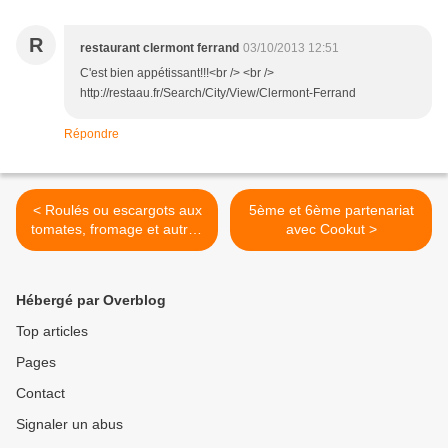
R
restaurant clermont ferrand
03/10/2013 12:51
C'est bien appétissant!!!<br /> <br />
http://restaau.fr/Search/City/View/Clermont-Ferrand
Répondre
< Roulés ou escargots aux
5ème et 6ème partenariat
tomates, fromage et autres
avec Cookut >
ingrédients de votre choix
Hébergé par Overblog
Top articles
Pages
Contact
Signaler un abus