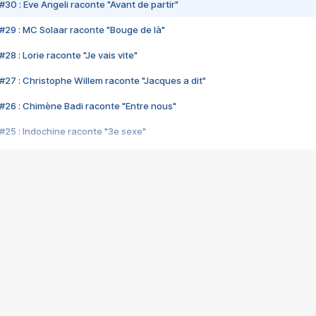
#30 : Eve Angeli raconte "Avant de partir"
#29 : MC Solaar raconte "Bouge de là"
28 : Lorie raconte "Je vais vite"
#27 : Christophe Willem raconte "Jacques a dit"
#26 : Chimène Badi raconte "Entre nous"
#25 : Indochine raconte "3e sexe"
#24 : Zaho raconte "C'est chelou"
#23 : Patrick Bruel raconte "Au café des délices"
#22 : Kyo raconte "Le chemin"
#21 : Nolwenn Leroy raconte "Cassé"
#20 : Patrick Hernandez raconte "Born to be alive"
#19 : Lorie raconte "Près de moi"
#18 : Michael Jones raconte "A nos actes manqués" (avec Jean-Jacque