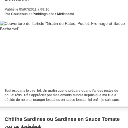
Publié le 05/07/2011 à 08:10
Par
Couscous et Puddings chez Melissami
Tout est dans le titre, lol. Un gratin que je prépare quand j'ai des restes de
poulet rôtis. Très apprécier par mes enfants surtout depuis que ma fille a
décidé de ne plus manger les pâtes en sauce tomate..lol enfin je suis sure
qu'elle changera d'avis...
Chtitha Sardines ou Sardines en Sauce Tomate
شطيطحة سردين