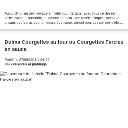
Aujourd'hui, un petit voyage en Italie pour partager avec vous ce dessert
facile rapide et inratable, le fameux tiramisu. Une recette simple, classique,
et sans oeufs crus pour un dessert délicieux surtout pour ces soirées d'été,
enfin c'est juste une...
Dolma Courgettes au four ou Courgettes Farcies
en sauce
Publié le 27/06/2011 à 06:00
Par
couscous et puddings