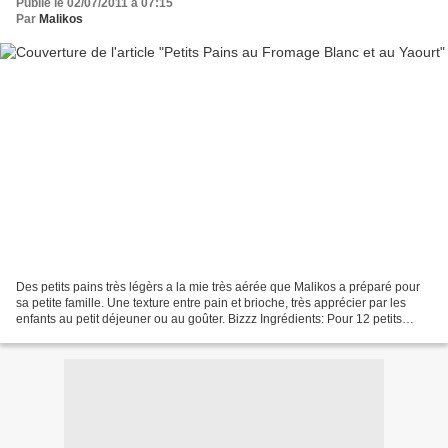
Publié le 02/07/2011 à 07:15
Par
Malikos
Des petits pains très légèrs a la mie très aérée que Malikos a préparé pour
sa petite famille. Une texture entre pain et brioche, très apprécier par les
enfants au petit déjeuner ou au goûter. Bizzz Ingrédients: Pour 12 petits
pains - 40g de levure de...