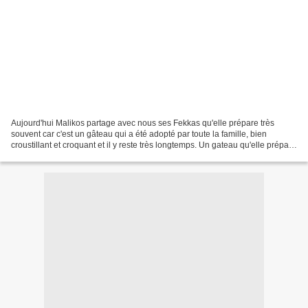
Aujourd'hui Malikos partage avec nous ses Fekkas qu'elle prépare très
souvent car c'est un gâteau qui a été adopté par toute la famille, bien
croustillant et croquant et il y reste très longtemps. Un gateau qu'elle prépare
le matin et laisse reposer jusqu'au...