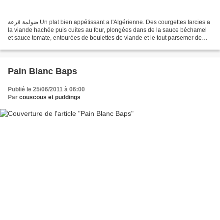
ضولمة قرعة Un plat bien appétissant a l'Algérienne. Des courgettes farcies a
la viande hachée puis cuites au four, plongées dans de la sauce béchamel
et sauce tomate, entourées de boulettes de viande et le tout parsemer de
fromage râpé. Bizzz Ingrédients:...
Pain Blanc Baps
Publié le 25/06/2011 à 06:00
Par
couscous et puddings