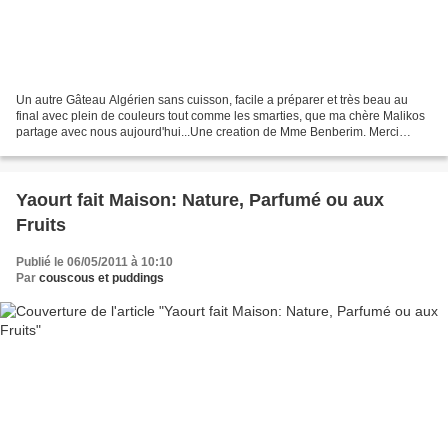
Un autre Gâteau Algérien sans cuisson, facile a préparer et très beau au
final avec plein de couleurs tout comme les smarties, que ma chère Malikos
partage avec nous aujourd'hui...Une creation de Mme Benberim. Merci
Malikos pour ce partage.. Bisous Ingrédients:...
Yaourt fait Maison: Nature, Parfumé ou aux
Fruits
Publié le 06/05/2011 à 10:10
Par
couscous et puddings