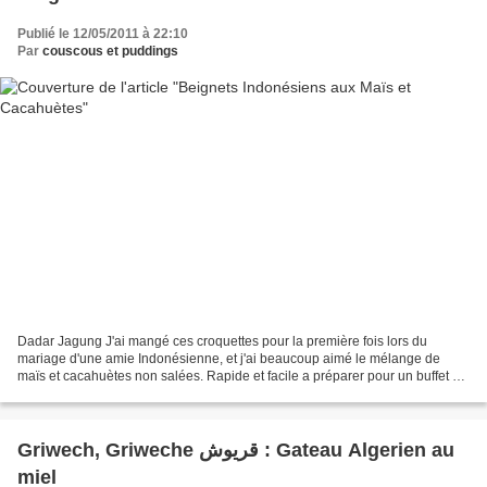
Publié le 12/05/2011 à 22:10
Par
couscous et puddings
Dadar Jagung J'ai mangé ces croquettes pour la première fois lors du
mariage d'une amie Indonésienne, et j'ai beaucoup aimé le mélange de
maïs et cacahuètes non salées. Rapide et facile a préparer pour un buffet ou
un apéritif.. Bizzz Ingrédients: 115g...
Griwech, Griweche قريوش : Gateau Algerien au
miel