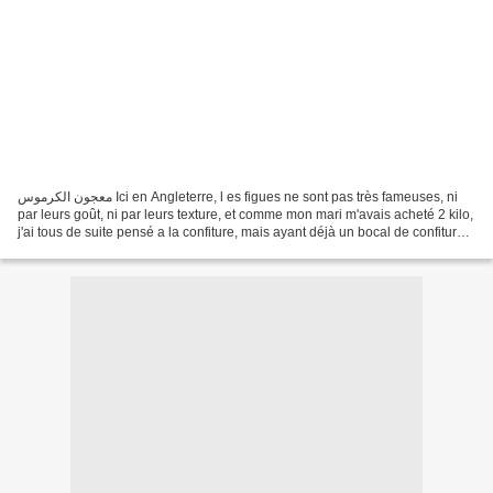
معجون الكرموس Ici en Angleterre, l es figues ne sont pas très fameuses, ni
par leurs goût, ni par leurs texture, et comme mon mari m'avais acheté 2 kilo,
j'ai tous de suite pensé a la confiture, mais ayant déjà un bocal de confiture
de figues écrasées...