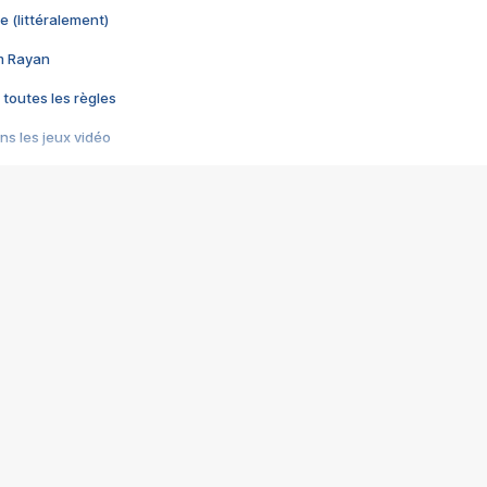
e (littéralement)
im Rayan
 toutes les règles
s les jeux vidéo
us choquant de Rockstar ? - Le scandale BULLY
e plus moche de Steam
du RÊVE tourne au CAUCHEMAR
pendant 8 heures
it… à tort
umiliés par un jeu vidéo
ire - Final Fantasy 8
ti un empire - Age of Empires