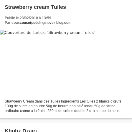
Strawberry cream Tuiles
Publié le 23/02/2010 à 13:59
Par
couscousetpuddings.over-blog.com
Strawberry Cream dans des Tuiles Ingredients Les tuiles 2 blancs d'œufs
100g de sucre en poudre 50g de beurre non salé fondu 50g de farine
ordinaire crème a la fraise 250ml de crème double 2 c. à soupe de sucre
glace 2 c. à soupe de menthe hachée 150gr...
Khobz Dzairi..