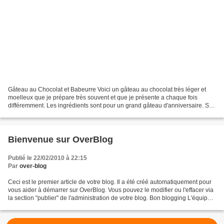
Gâteau au Chocolat et Babeurre Voici un gâteau au chocolat très léger et
moelleux que je prépare très souvent et que je présente a chaque fois
différemment. Les ingrédients sont pour un grand gâteau d'anniversaire. Si
vous voulez un petit gâteau, divisez...
Bienvenue sur OverBlog
Publié le 22/02/2010 à 22:15
Par
over-blog
Ceci est le premier article de votre blog. Il a été créé automatiquement pour
vous aider à démarrer sur OverBlog. Vous pouvez le modifier ou l'effacer via
la section "publier" de l'administration de votre blog. Bon blogging L'équipe
d'OverBlog PS : pour...