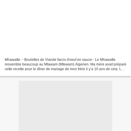
Mhawatte -- Boulettes de Viande farcis d'oeuf en sauce-- Le Mhawatte
ressemble beaucoup au Mtawam (Mtewam) Algerien. Ma mère avait préparé
cette recette pour le dîner de mariage de mon frère il y’a 10 ans de cela. Les
invités l’ont appeler Mtawam surprise,...