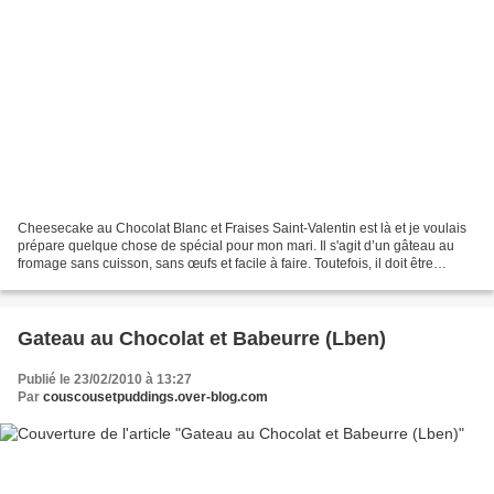
Cheesecake au Chocolat Blanc et Fraises Saint-Valentin est là et je voulais
prépare quelque chose de spécial pour mon mari. Il s'agit d’un gâteau au
fromage sans cuisson, sans œufs et facile à faire. Toutefois, il doit être
réfrigéré pendant 2-3 heures...
Gateau au Chocolat et Babeurre (Lben)
Publié le 23/02/2010 à 13:27
Par
couscousetpuddings.over-blog.com