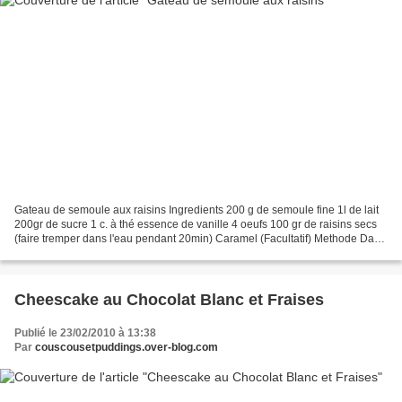
Gateau de semoule aux raisins Ingredients 200 g de semoule fine 1l de lait
200gr de sucre 1 c. à thé essence de vanille 4 oeufs 100 gr de raisins secs
(faire tremper dans l'eau pendant 20min) Caramel (Facultatif) Methode Dans
une casserole, mélanger le...
Cheescake au Chocolat Blanc et Fraises
Publié le 23/02/2010 à 13:38
Par
couscousetpuddings.over-blog.com