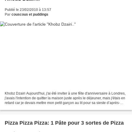
Publié le 23/02/2010 à 13:57
Par
couscous et puddings
Khobz Dzairi Aujourd'hui, j'ai été inviter à une fête d'anniversaire à Londres,
j'avais l'intention de quitter la maison juste après le déjeuner, mais j'étais en
retard car je devais mettre mon petit garçon au lit pour sa sieste d’après-
midi. J’avais...
Pizza Pizza Pizza: 1 Pâte pour 3 sortes de Pizza